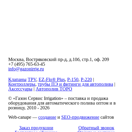
Москва, Востряковский пр-д, д.10б, стр.1, оф. 209
+7 (495) 765-63-45
info@gazonirrig.ru
Клапаны
TPV
,
EZ-Flo® Plus
,
P-150
,
P-220
|
Контроллеры
,
трубы ПЭ и фитинги для автополива
|
Аксессуары
|
Автополив ТОРО
© «Газон Сервис Irrigation» – поставка и продажа
оборудования для автоматического полива оптом и в
розницу, 2010 - 2026
Web-canape —
создание
и
SEO-продвижение
сайтов
Заказ продукции
Обратный звонок