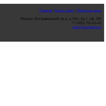
Главная
|
Карта сайта
|
Обратная связь
Москва, Востряковский пр-д, д.10б, стр.1, оф. 209
+7 (495) 765-63-45
info@gazonirrig.ru