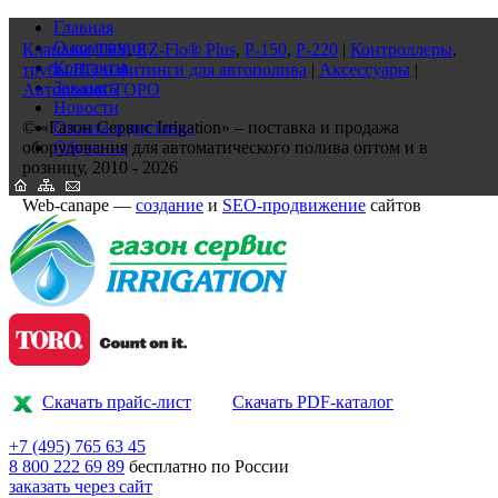
Главная
О компании
Клапаны
TPV
,
EZ-Flo® Plus
,
P-150
,
P-220
|
Контроллеры
,
Контакты
трубы ПЭ и фитинги для автополива
|
Аксессуары
|
Заказать
Автополив ТОРО
Новости
© «Газон Сервис Irrigation» – поставка и продажа
Оплата и доставка
оборудования для автоматического полива оптом и в
Обучение
розницу, 2010 - 2026
Web-canape —
создание
и
SEO-продвижение
сайтов
Скачать прайс-лист
Скачать PDF-каталог
+7 (495)
765 63 45
8 800
222 69 89
бесплатно по России
заказать через сайт