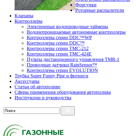
Форсунки
Роторные распылители
Клапаны
Контроллеры
Электронные водопроводные таймеры
Водонепроницаемые автономные контроллеры
Контроллеры серии DDC™WP
Контроллеры серии DDC™
Контроллеры серии TMC-212
Контроллеры серии TMC-424E
Пульты дистанционного управления TMR-1
Проводные датчики RainSensor™
Контроллеры серии EVOLUTION
Трубка Super Funny Pipe и фитинги
Аксессуары
Статьи об автополиве
Сферы применения оборудования автополива
Инструкции и руководства