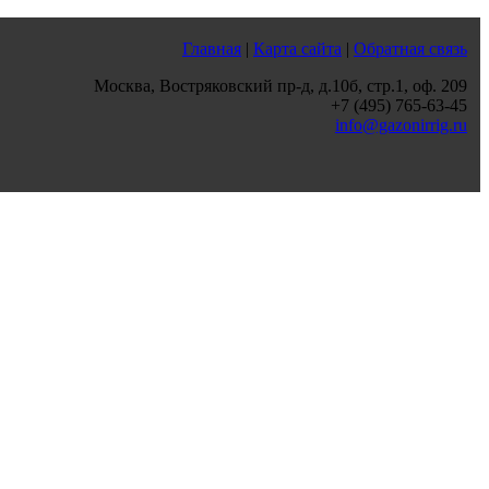
Главная
|
Карта сайта
|
Обратная связь
Москва, Востряковский пр-д, д.10б, стр.1, оф. 209
+7 (495) 765-63-45
info@gazonirrig.ru