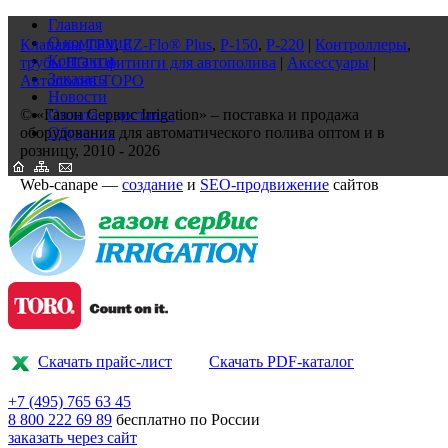
Главная
О компании
Клапаны
TPV
,
EZ-Flo® Plus
,
P-150
,
P-220
|
Контроллеры
,
Контакты
трубы ПЭ и фитинги для автополива
|
Аксессуары
|
Заказать
Автополив ТОРО
Новости
© «Газон Сервис Irrigation» – поставка и продажа
Оплата и доставка
оборудования для автоматического полива оптом и в
Обучение
розницу, 2010 - 2026
Web-canape —
создание
и
SEO-продвижение
сайтов
Скачать прайс-лист
Скачать PDF-каталог
+7 (495)
765 63 45
8 800
222 69 89
бесплатно по России
заказать через сайт