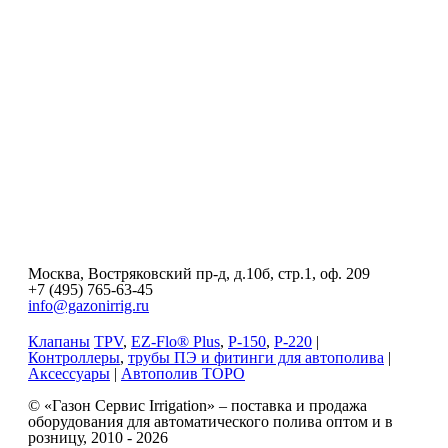
Москва, Востряковский пр-д, д.10б, стр.1, оф. 209
+7 (495) 765-63-45
info@gazonirrig.ru
Клапаны
TPV
,
EZ-Flo® Plus
,
P-150
,
P-220
|
Контроллеры
,
трубы ПЭ и фитинги для автополива
|
Аксессуары
|
Автополив ТОРО
© «Газон Сервис Irrigation» – поставка и продажа
оборудования для автоматического полива оптом и в
розницу, 2010 - 2026