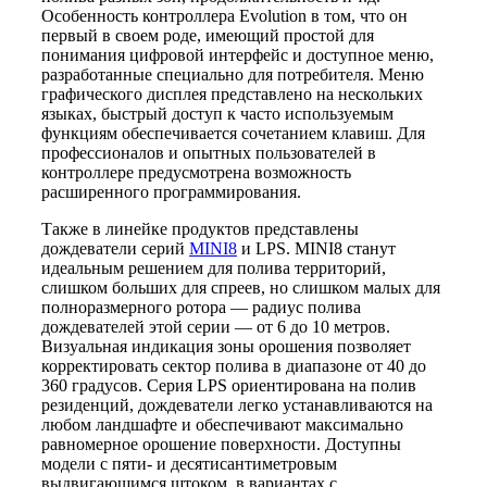
Особенность контроллера Evolution в том, что он
первый в своем роде, имеющий простой для
понимания цифровой интерфейс и доступное меню,
разработанные специально для потребителя. Меню
графического дисплея представлено на нескольких
языках, быстрый доступ к часто используемым
функциям обеспечивается сочетанием клавиш. Для
профессионалов и опытных пользователей в
контроллере предусмотрена возможность
расширенного программирования.
Также в линейке продуктов представлены
дождеватели серий
MINI8
и LPS. MINI8 станут
идеальным решением для полива территорий,
слишком больших для спреев, но слишком малых для
полноразмерного ротора — радиус полива
дождевателей этой серии — от 6 до 10 метров.
Визуальная индикация зоны орошения позволяет
корректировать сектор полива в диапазоне от 40 до
360 градусов. Серия LPS ориентирована на полив
резиденций, дождеватели легко устанавливаются на
любом ландшафте и обеспечивают максимально
равномерное орошение поверхности. Доступны
модели с пяти- и десятисантиметровым
выдвигающимся штоком, в вариантах с