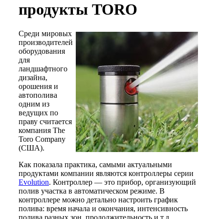
продукты TORO
Среди мировых
производителей
оборудования
для
ландшафтного
дизайна,
орошения и
автополива
одним из
ведущих по
праву считается
компания The
Toro Company
(США).
Как показала практика, самыми актуальными
продуктами компании являются контроллеры серии
Evolution
. Контроллер — это прибор, организующий
полив участка в автоматическом режиме. В
контроллере можно детально настроить график
полива: время начала и окончания, интенсивность
полива разных зон, продолжительность и т.д.