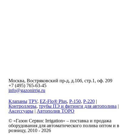
Москва, Востряковский пр-д, д.10б, стр.1, оф. 209
+7 (495) 765-63-45
info@gazonirrig.ru
Клапаны
TPV
,
EZ-Flo® Plus
,
P-150
,
P-220
|
Контроллеры
,
трубы ПЭ и фитинги для автополива
|
Аксессуары
|
Автополив ТОРО
© «Газон Сервис Irrigation» – поставка и продажа
оборудования для автоматического полива оптом и в
розницу, 2010 - 2026