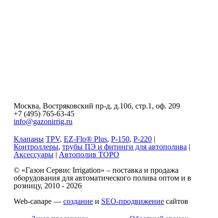
Москва, Востряковский пр-д, д.10б, стр.1, оф. 209
+7 (495) 765-63-45
info@gazonirrig.ru
Клапаны
TPV
,
EZ-Flo® Plus
,
P-150
,
P-220
|
Контроллеры
,
трубы ПЭ и фитинги для автополива
|
Аксессуары
|
Автополив ТОРО
© «Газон Сервис Irrigation» – поставка и продажа
оборудования для автоматического полива оптом и в
розницу, 2010 - 2026
Web-canape —
создание
и
SEO-продвижение
сайтов