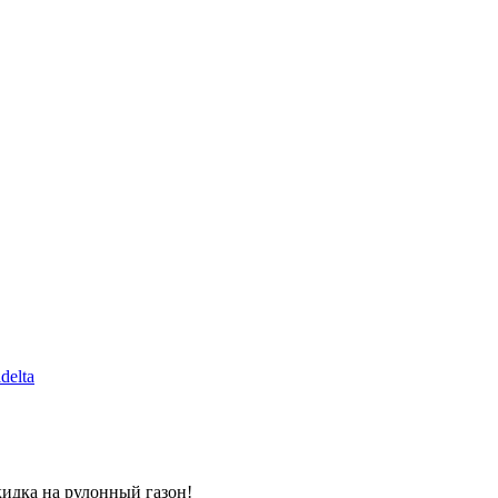
delta
кидка на рулонный газон!