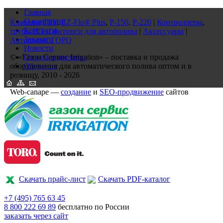
Главная
О компании
Клапаны
TPV
,
EZ-Flo® Plus
,
P-150
,
P-220
|
Контроллеры
,
Контакты
трубы ПЭ и фитинги для автополива
|
Аксессуары
|
Заказать
Автополив ТОРО
Новости
© «Газон Сервис Irrigation» – поставка и продажа
Оплата и доставка
оборудования для автоматического полива оптом и в
Обучение
розницу, 2010 - 2026
Web-canape —
создание
и
SEO-продвижение
сайтов
Скачать прайс-лист
Скачать PDF-каталог
+7 (495)
765 63 45
8 800
222 69 89
бесплатно по России
заказать через сайт