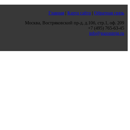
Главная
|
Карта сайта
|
Обратная связь
Москва, Востряковский пр-д, д.10б, стр.1, оф. 209
+7 (495) 765-63-45
info@gazonirrig.ru