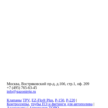
Москва, Востряковский пр-д, д.10б, стр.1, оф. 209
+7 (495) 765-63-45
info@gazonirrig.ru
Клапаны
TPV
,
EZ-Flo® Plus
,
P-150
,
P-220
|
Контроллеры
,
трубы ПЭ и фитинги для автополива
|
Аксессуары
|
Автополив ТОРО