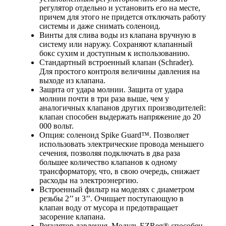
регулятор отдельно и установить его на месте,
причем для этого не придется отключать работу
системы и даже снимать соленоид.
Винты для слива воды из клапана вручную в
систему или наружу. Сохраняют клапанный
бокс сухим и доступным к использованию.
Стандартный встроенный клапан (Schrader).
Для простого контроля величины давления на
выходе из клапана.
Защита от удара молнии. Защита от удара
молнии почти в три раза выше, чем у
аналогичных клапанов других производителей:
клапан способен выдержать напряжение до 20
000 вольт.
Опция: соленоид Spike Guard™. Позволяет
использовать электрические провода меньшего
сечения, позволяя подключать в два раза
большее количество клапанов к одному
трансформатору, что, в свою очередь, снижает
расходы на электроэнергию.
Встроенный фильтр на моделях с диаметром
резьбы 2’’ и 3’’. Очищает поступающую в
клапан воду от мусора и предотвращает
засорение клапана.
Регулятор давления. Модуль EZReg® способен