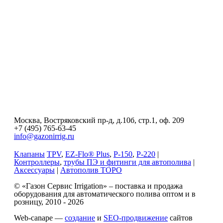
Москва, Востряковский пр-д, д.10б, стр.1, оф. 209
+7 (495) 765-63-45
info@gazonirrig.ru
Клапаны
TPV
,
EZ-Flo® Plus
,
P-150
,
P-220
|
Контроллеры
,
трубы ПЭ и фитинги для автополива
|
Аксессуары
|
Автополив ТОРО
© «Газон Сервис Irrigation» – поставка и продажа
оборудования для автоматического полива оптом и в
розницу, 2010 - 2026
Web-canape —
создание
и
SEO-продвижение
сайтов