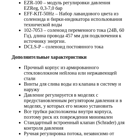
EZR-100 – модуль регулировки давления
EZReg, 0,3-7,0 бар
EFF-KIT-50Hz – Набор лавандового цвета из
соленоида и бирки-индикатора использования
технической воды
102-7053 – соленоид переменного тока (24В, 60
Гц), длина провода 457 мм для подключения к
источнику энергии.
DCLS-P – соленоид постоянного тока
Дополнительные характеристики
Прочный корпус из армированного
стекловолокном нейлона или нержавеющей
стали
Винты для слива воды из клапана в систему и
наружу
Давление регулируется в моделях с
предустановленным регулятором давления и в
моделях, у которых его можно установить
Все трубки расположены внутри корпуса,
поэтому риск их повреждения минимален
Стандартный встроенный клапан (Schrader) для
контроля давления
Ручная регулировка потока, независимо от