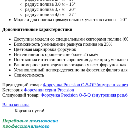
радиус полива 3,0 м – 15°
радиус полива 3,7 м – 20°
радиус полива 4,6 м – 27°
Модели для полива прямоугольных участков газона – 20°
Дополнительные характеристики
Доступны модели со специальными секторами полива (60°, 
Возможность уменьшение радиуса полива на 25%
Цветовая маркировка форсунок
Интенсивность орошения не более 25 мм/ч
Постоянная интенсивность орошения даже при уменьшен
Равномерное распределение осадков у всех форсунок как
Установленный непосредственно на форсунке фильтр для
Совместимость
Предыдущий товар:
Форсунка Precision O-5-QP (внутренняя рез
Категория
Форсунки серии Precision
Следующий товар:
Форсунка Precision O-5-Q (внутренняя резьб
Ваша корзина
Корзина пуста!