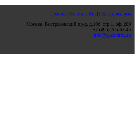
Главная
|
Карта сайта
|
Обратная связь
Москва, Востряковский пр-д, д.10б, стр.1, оф. 209
+7 (495) 765-63-45
info@gazonirrig.ru