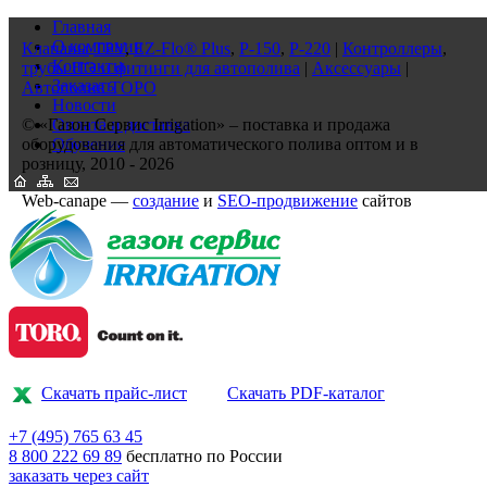
Главная
О компании
Клапаны
TPV
,
EZ-Flo® Plus
,
P-150
,
P-220
|
Контроллеры
,
Контакты
трубы ПЭ и фитинги для автополива
|
Аксессуары
|
Заказать
Автополив ТОРО
Новости
© «Газон Сервис Irrigation» – поставка и продажа
Оплата и доставка
оборудования для автоматического полива оптом и в
Обучение
розницу, 2010 - 2026
Web-canape —
создание
и
SEO-продвижение
сайтов
Скачать прайс-лист
Скачать PDF-каталог
+7 (495)
765 63 45
8 800
222 69 89
бесплатно по России
заказать через сайт