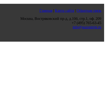
Главная
|
Карта сайта
|
Обратная связь
Москва, Востряковский пр-д, д.10б, стр.1, оф. 209
+7 (495) 765-63-45
info@gazonirrig.ru