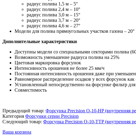
радиус полива 1,5 м – 5°
радиус полива 2,4 м – 10°
радиус полива 3,0 м – 15°
радиус полива 3,7 м – 20°
радиус полива 4,6 м – 27°
Модели для полива прямоугольных участков газона – 20°
Дополнительные характеристики
Доступны модели со специальными секторами полива (60°, 
Возможность уменьшение радиуса полива на 25%
Цветовая маркировка форсунок
Интенсивность орошения не более 25 мм/ч
Постоянная интенсивность орошения даже при уменьшен
Равномерное распределение осадков у всех форсунок как
Установленный непосредственно на форсунке фильтр для
Совместимость
Предыдущий товар:
Форсунка Precision O-10-HP (внутренняя ре
Категория
Форсунки серии Precision
Следующий товар:
Форсунка Precision O-10-TTP (внутренняя ре
Ваша корзина