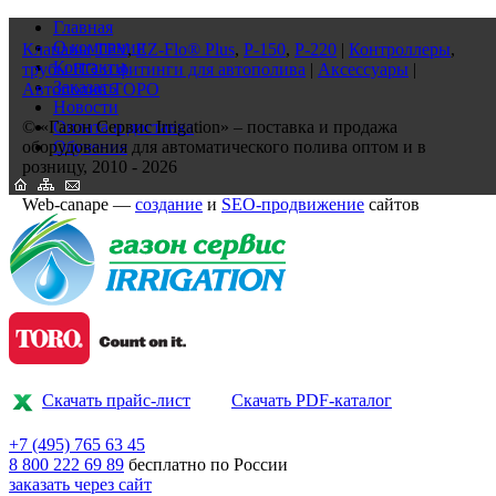
Главная
О компании
Клапаны
TPV
,
EZ-Flo® Plus
,
P-150
,
P-220
|
Контроллеры
,
Контакты
трубы ПЭ и фитинги для автополива
|
Аксессуары
|
Заказать
Автополив ТОРО
Новости
© «Газон Сервис Irrigation» – поставка и продажа
Оплата и доставка
оборудования для автоматического полива оптом и в
Обучение
розницу, 2010 - 2026
Web-canape —
создание
и
SEO-продвижение
сайтов
Скачать прайс-лист
Скачать PDF-каталог
+7 (495)
765 63 45
8 800
222 69 89
бесплатно по России
заказать через сайт